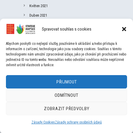
Květen 2021
Duben 2021
Březen 2021
Spravovat souhlas s cookies
Únor 2021
Leden 2021
Abychom poskytli co nejlepší služby, používáme k ukládání a/nebo přístupu k
informacím o zařízení, technologie jako jsou soubory cookies. Souhlas s těmito
Listopad 2020
technologiemi nám umožní zpracovávat údaje, jako je chování při procházení nebo
jedinečná ID na tomto webu. Nesouhlas nebo odvolání souhlasu může nepříznivě
Září 2020
ovlivnit určité vlastnosti a funkce.
Únor 2020
PŘIJMOUT
Prosinec 2019
Srpen 2019
ODMÍTNOUT
Červen 2019
ZOBRAZIT PŘEDVOLBY
Zásady Cookies
Zásady ochrany osobních údajů