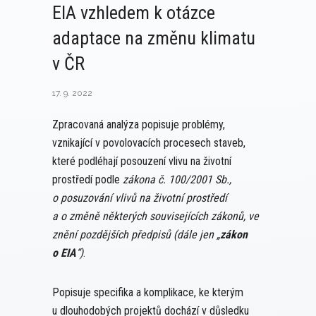
EIA vzhledem k otázce
adaptace na změnu klimatu
v ČR
17. 9. 2022
Zpracovaná analýza popisuje problémy,
vznikající v povolovacích procesech staveb,
které podléhají posouzení vlivu na životní
prostředí podle
zákona č. 100/2001 Sb.,
o posuzování vlivů na životní prostředí
a o změně některých souvisejících zákonů, ve
znění pozdějších předpisů (dále jen „
zákon
o EIA
“)
.
Popisuje specifika a komplikace, ke kterým
u dlouhodobých projektů dochází v důsledku