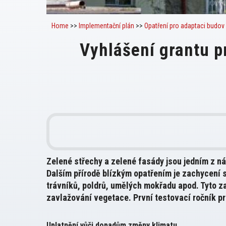
Home
>>
Implementační plán
>>
Opatření pro adaptaci budov
Vyhlášení grantu p
Zelené střechy a zelené fasády jsou jedním z n
Dalším přírodě blízkým opatřením je zachycení
trávníků, poldrů, umělých mokřadu apod. Tyto 
zavlažování vegetace. První testovací ročník pr
Uplatnění vůči dopadům změny klimatu