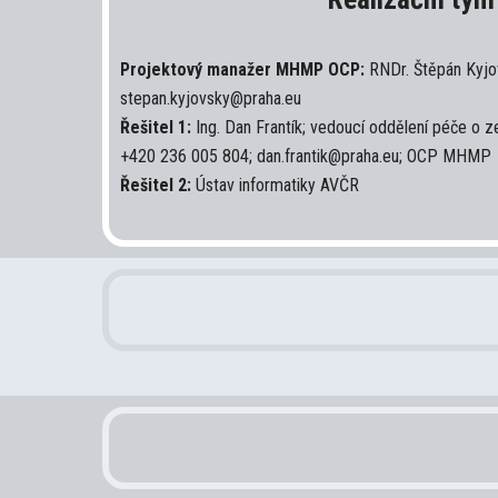
Projektový manažer MHMP OCP:
RNDr. Štěpán Kyjo
stepan.kyjovsky@praha.eu
Řešitel 1:
Ing. Dan Frantík; vedoucí oddělení péče o ze
+420 236 005 804; dan.frantik@praha.eu; OCP MHM
Řešitel 2:
Ústav informatiky AVČR