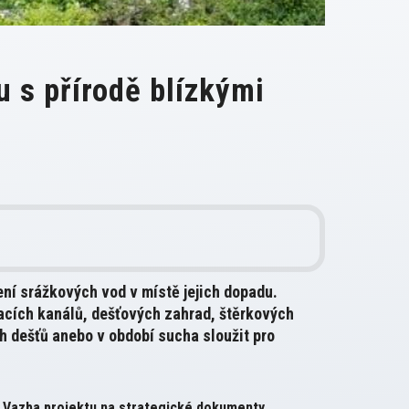
 s přírodě blízkými
ení srážkových vod v místě jejich dopadu.
cích kanálů, dešťových zahrad, štěrkových
 dešťů anebo v období sucha sloužit pro
Vazba projektu na strategické dokumenty