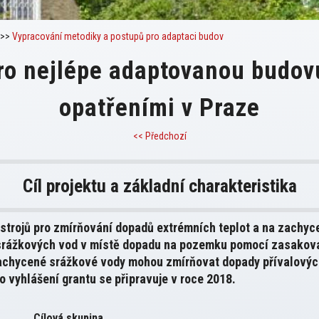
>>
Vypracování metodiky a postupů pro adaptaci budov
ro nejlépe adaptovanou budovu
opatřeními v Praze
<< Předchozí
Cíl projektu a základní charakteristika
ástrojů pro zmírňování dopadů extrémních teplot a na zachyc
 srážkových vod v místě dopadu na pozemku pomocí zasakova
zachycené srážkové vody mohou zmírňovat dopady přívalových
o vyhlášení grantu se připravuje v roce 2018.
Cílová skupina