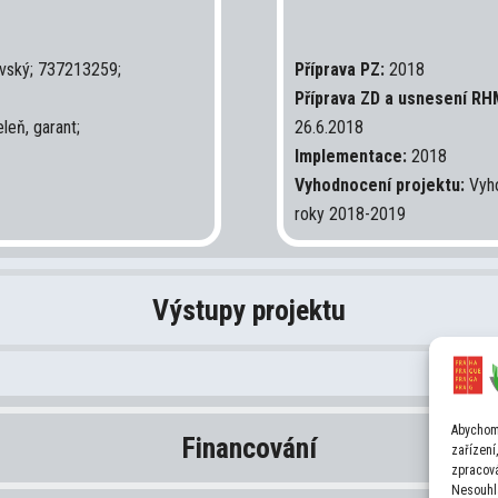
vský; 737213259;
Příprava PZ:
2018
Příprava ZD a usnesení R
leň, garant;
26.6.2018
P
Implementace:
2018
Vyhodnocení projektu:
Vyho
roky 2018-2019
Výstupy projektu
Abychom 
Financování
zařízení
zpracová
Nesouhla