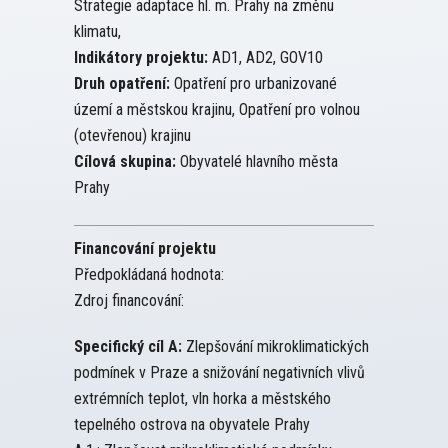
Strategie adaptace hl. m. Prahy na změnu
klimatu,
Indikátory projektu:
AD1, AD2, GOV10
Druh opatření:
Opatření pro urbanizované
území a městskou krajinu, Opatření pro volnou
(otevřenou) krajinu
Cílová skupina:
Obyvatelé hlavního města
Prahy
Financování projektu
Předpokládaná hodnota:
Zdroj financování:
Specifický cíl A:
Zlepšování mikroklimatických
podmínek v Praze a snižování negativních vlivů
extrémních teplot, vln horka a městského
tepelného ostrova na obyvatele Prahy