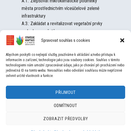
A.1.: Zlepšovat mikroklimatické podmínky
města prostřednictvím víceúčelové zelené
infrastruktury
A:3.: Zakládat a revitalizovat vegetační prvky
a plochy ve městě
Spravovat souhlas s cookies
Přínos adaptace (ekosystémová služba)
Redukce hluku
Abychom poskytli co nejlepší služby, používáme k ukládání a/nebo přístupu k
Kvalita ovzduší
informacím o zařízení, technologie jako jsou soubory cookies. Souhlas s těmito
technologiemi nám umožní zpracovávat údaje, jako je chování při procházení nebo
Regulace mikroklimatu
jedinečná ID na tomto webu. Nesouhlas nebo odvolání souhlasu může nepříznivě
Regulace nemocí
ovlivnit určité vlastnosti a funkce.
Rekreační funkce
Estetická hodnota
PŘIJMOUT
Jiný přínos
Nárůst hodnoty nemovitostí
ODMÍTNOUT
Tvorba biotopu
ZOBRAZIT PŘEDVOLBY