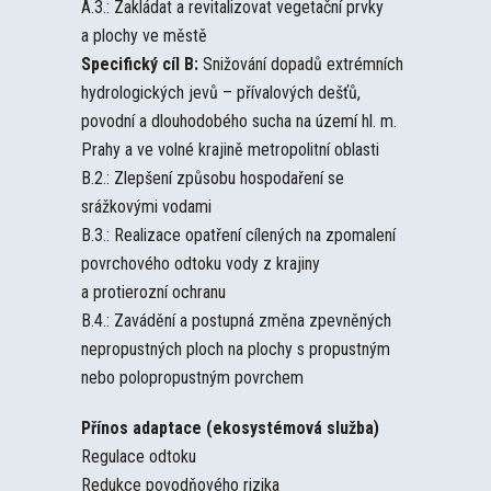
A.3.: Zakládat a revitalizovat vegetační prvky
a plochy ve městě
Specifický cíl B:
Snižování dopadů extrémních
hydrologických jevů – přívalových dešťů,
povodní a dlouhodobého sucha na území hl. m.
Prahy a ve volné krajině metropolitní oblasti
B.2.: Zlepšení způsobu hospodaření se
srážkovými vodami
B.3.: Realizace opatření cílených na zpomalení
povrchového odtoku vody z krajiny
a protierozní ochranu
B.4.: Zavádění a postupná změna zpevněných
nepropustných ploch na plochy s propustným
nebo polopropustným povrchem
Přínos adaptace (ekosystémová služba)
Regulace odtoku
Redukce povodňového rizika