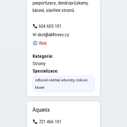
pasportizace, dendroprůzkumy,
kácení, ošetření stromů
604 603 101
✉ skot@all4trees.cz
Web
Kategorie:
Stromy
Specializace:
odborné ošetření arboristy, rizikové
kácení
Aquanix
721 466 101