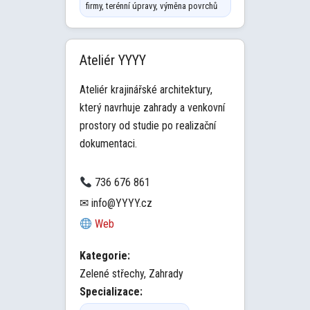
firmy, terénní úpravy, výměna povrchů
Ateliér YYYY
Ateliér krajinářské architektury,
který navrhuje zahrady a venkovní
prostory od studie po realizační
dokumentaci.
736 676 861
✉ info@YYYY.cz
Web
Kategorie:
Zelené střechy, Zahrady
Specializace: