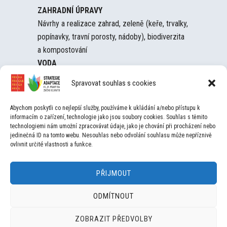
ZAHRADNÍ ÚPRAVY
Návrhy a realizace zahrad, zeleně (keře, trvalky,
popínavky, travní porosty, nádoby), biodiverzita
a kompostování
VODA
Z
adržování vody, nádrže na dešťovku,
Spravovat souhlas s cookies
automatické závlahy, zasakování, studny,
dešťové záhony
Abychom poskytli co nejlepší služby, používáme k ukládání a/nebo přístupu k
DROBNÁ ARCHITEKTURA
informacím o zařízení, technologie jako jsou soubory cookies. Souhlas s těmito
technologiemi nám umožní zpracovávat údaje, jako je chování při procházení nebo
Architektonické návrhy menšího rozsahu,
jedinečná ID na tomto webu. Nesouhlas nebo odvolání souhlasu může nepříznivě
mobiliář, drobné prvky vhodné do veřejného
ovlivnit určité vlastnosti a funkce.
prostoru či vnitrobloků
ZELENÉ STŘECHY
PŘIJMOUT
N
ávrhy a realizace, druhy vegetace,
poradenství, péče a údržba
ODMÍTNOUT
STROMY
ZOBRAZIT PŘEDVOLBY
V
ýsadba a péče o vzrostlé stromy, certifikovaní