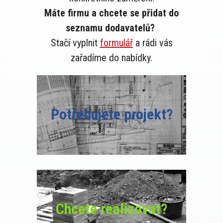
Máte firmu a chcete se přidat do
seznamu dodavatelů?
Stačí vyplnit
formulář
a rádi vás
zařadíme do nabídky.
Potřebujete projekt?
Hledáte pomoc s projektem
vašeho záměru?
Tady najdete firmy, které vám
Chcete realizovat?
pomohou s prvními kroky.