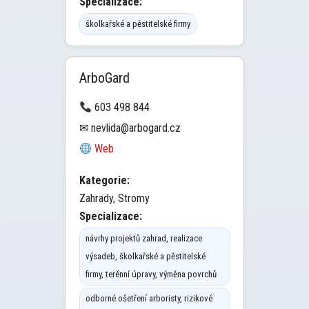
Specializace:
školkařské a pěstitelské firmy
ArboGard
603 498 844
✉ nevlida@arbogard.cz
Web
Kategorie:
Zahrady, Stromy
Specializace:
návrhy projektů zahrad, realizace
výsadeb, školkařské a pěstitelské
firmy, terénní úpravy, výměna povrchů
odborné ošetření arboristy, rizikové