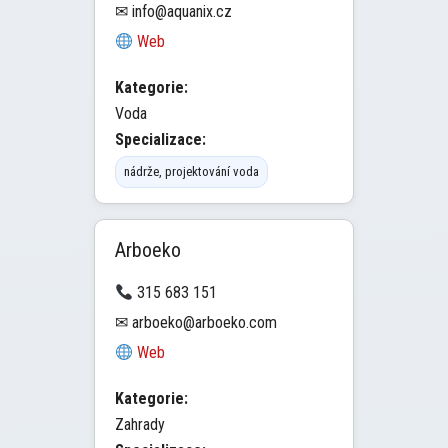
✉ info@aquanix.cz
Web
Kategorie:
Voda
Specializace:
nádrže, projektování voda
Arboeko
315 683 151
✉ arboeko@arboeko.com
Web
Kategorie:
Zahrady