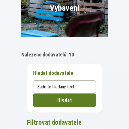
fasády,
Vybavení
péče o popínavky.
Mobiliář, pergoly, stínicí plachty,
Nalezeno dodavatelů: 10
přístřešky – kováři, truhláři,
enviromentální herní prvky pro děti,
Hledat dodavatele
vzdělávací tabule.
Filtrovat dodavatele