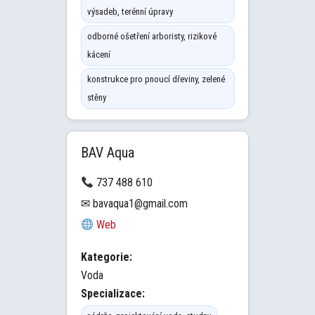
výsadeb, terénní úpravy
odborné ošetření arboristy, rizikové
kácení
konstrukce pro pnoucí dřeviny, zelené
stěny
BAV Aqua
737 488 610
✉ bavaqua1@gmail.com
Web
Kategorie:
Voda
Specializace: