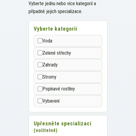
Vyberte jednu nebo více kategorií a
případně jejich specializace.
Vyberte kategorii
Vyberte kategorii
Voda
Zelené střechy
Zahrady
Stromy
Popínavé rostliny
Vybavení
Upřesněte specializaci
(volitelné)