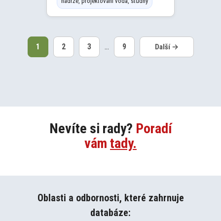
nádrže, projektování voda, studny
1
2
3
…
9
Nevíte si rady?
Poradí
vám
tady.
Oblasti a odbornosti, které zahrnuje
databáze: